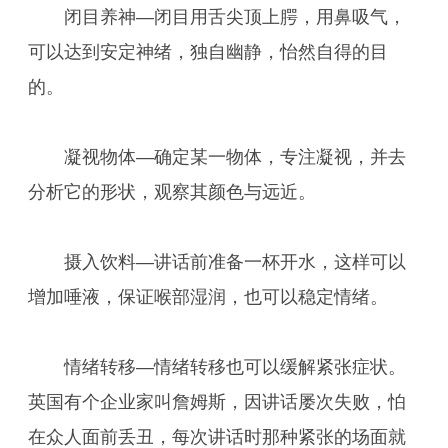
闭目养神—闭目用舌尖顶上腭，用鼻吸气，
可以达到安定神绪，独自幽静，怡然自得的目
的。
凝视物体—确定某一物体，专注凝视，并去
分析它的形状，观察其颜色与远近。
摄入饮料—讲话前准备一杯开水，这样可以
增加唾液，保证喉部湿润，也可以稳定情绪。
情绪转移—情绪转移也可以缓解紧张症状。
英国有个企业家叫詹姆斯，因讲话屡次失败，怕
在众人面前丢丑，每次讲话时那种紧张的场面就