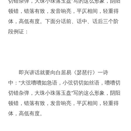
切错杂弹，大珠小珠落玉盘”写的这么形象，阴阳
顿错，错落有致，发音响亮，平仄相间，轻重得
体，高低有度。下面分话前、话中、话后三个阶
段例证：
即兴讲话就要向白居易《瑟琶行》一诗
中：“大弦嘈嘈如急语，小弦切切如丝语，嘈嘈切
切错杂弹，大珠小珠落玉盘”写的这么形象，阴阳
顿错，错落有致，发音响亮，平仄相间，轻重得
体，高低有度。