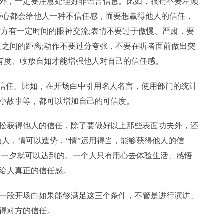
外，一定要注意处理好非语言信息。比如，眼睛不要左顾
漫不经心都会给他人一种不信任感，而要想赢得他人的信任，
对方有一定时间的眼神交流;表情不要过于傲慢、严肃，要
人与人之间的距离;动作不要过分夸张，不要在听者面前做出突
张弛有度、收放自如才能增强他人对自己的信任感。
的信任。比如，在开场白中引用名人名言，使用部门的统计
小故事等，都可以增加自己的可信度。
松获得他人的信任，除了要做好以上那些表面功夫外，还
以动人，情可以造势，“情”运用得当，能够获得他人的信
朝一夕就可以达到的。一个人只有用心去体验生活、感悟
给人真正的信任感。
一段开场白如果能够满足这三个条件，不管是进行演讲、
得对方的信任。