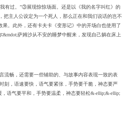
?我有过。”③展现惊惊场面。还是以《我的名字叫红》的
”，把主人公设定为一个死人，那么正在和我们说话的岂不
的效果。此外，还有卡夫卡《变形记》中的开场白也使用了
尔&mdot;萨姆沙从不安的睡梦中醒来，发现自己躺在床上
言流畅，还需要一些辅助的、与故事内容表现一致的表
时刻，语速要快，语气要紧张，手势要干脆，神态要严
要平和，手势要温柔，神态要轻松&-ellip;&-ellip;
白