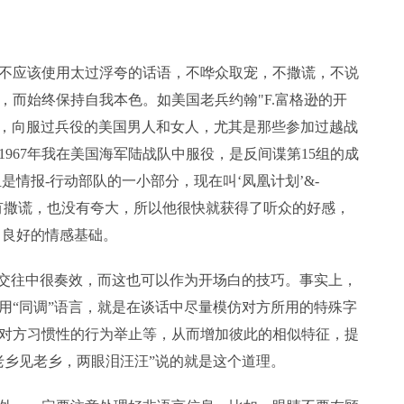
不应该使用太过浮夸的话语，不哗众取宠，不撒谎，不说
，而始终保持自我本色。如美国老兵约翰"F.富格逊的开
一堂，向服过兵役的美国男人和女人，尤其是那些参加过越战
967年我在美国海军陆战队中服役，是反间谍第15组的成
是情报-行动部队的一小部分，现在叫‘凤凰计划’&-
，富格逊没有撒谎，也没有夸大，所以他很快就获得了听众的好感，
了良好的情感基础。
际交往中很奏效，而这也可以作为开场白的技巧。事实上，
用“同调”语言，就是在谈话中尽量模仿对方所用的特殊字
对方习惯性的行为举止等，从而增加彼此的相似特征，提
老乡见老乡，两眼泪汪汪”说的就是这个道理。