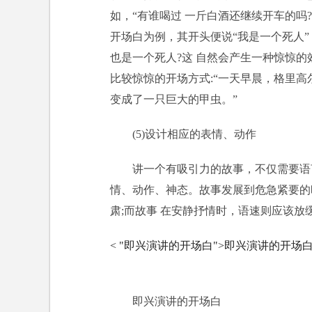
如，“有谁喝过 一斤白酒还继续开车的吗
开场白为例，其开头便说“我是一个死人
也是一个死人?这 自然会产生一种惊惊
比较惊惊的开场方式:“一天早晨，格里高
变成了一只巨大的甲虫。”
(5)设计相应的表情、动作
讲一个有吸引力的故事，不仅需要语
情、动作、神态。故事发展到危急紧要的
肃;而故事 在安静抒情时，语速则应该放缓，语气
< "即兴演讲的开场白">即兴演讲的开场
即兴演讲的开场白