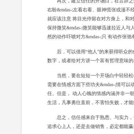
再次，建立信任的开场白，在言辞之
右盼&mdas-;左看右看、眼神慌张或
就应该注意 将目光停留在对方身上，和
保持微笑&mdas-;微笑能够迅速拉近
然的动作吓唬对方&mdas-;只 有动作
后，可以借用“他人”的来获得听众
数字，或者给对方讲一个富有哲理意味的
当然，要在短短一个开场白中轻轻松
需要在情感方面下些功夫&mdas-;情可
任。但是， 动人心魄的情感内涵并非一
生活，凡事勇往直前，不害怕失败，才能
总之，信任感来自于熟悉、与实力，
追求心上人，还是去做销售，必定都能赢