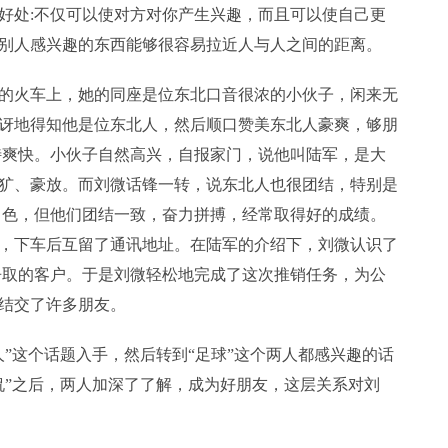
好处:不仅可以使对方对你产生兴趣，而且可以使自己更
别人感兴趣的东西能够很容易拉近人与人之间的距离。
的火车上，她的同座是位东北口音很浓的小伙子，闲来无
讶地得知他是位东北人，然后顺口赞美东北人豪爽，够朋
特爽快。小伙子自然高兴，自报家门，说他叫陆军，是大
犷、豪放。而刘微话锋一转，说东北人也很团结，特别是
出色，但他们团结一致，奋力拼搏，经常取得好的成绩。
，下车后互留了通讯地址。在陆军的介绍下，刘微认识了
争取的客户。于是刘微轻松地完成了这次推销任务，为公
结交了许多朋友。
”这个话题入手，然后转到“足球”这个两人都感兴趣的话
侃”之后，两人加深了了解，成为好朋友，这层关系对刘