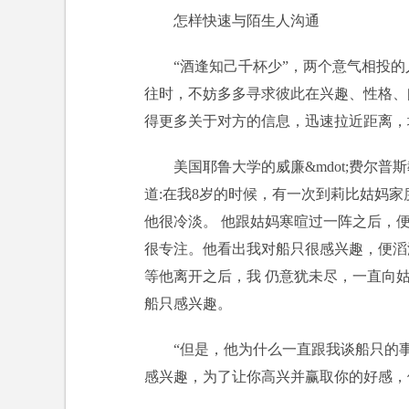
怎样快速与陌生人沟通
“酒逢知己千杯少”，两个意气相投
往时，不妨多多寻求彼此在兴趣、性格、
得更多关于对方的信息，迅速拉近距离，
美国耶鲁大学的威廉&mdot;费尔
道:在我8岁的时候，有一次到莉比姑妈
他很冷淡。 他跟姑妈寒暄过一阵之后，
很专注。他看出我对船只很感兴趣，便滔
等他离开之后，我 仍意犹未尽，一直向
船只感兴趣。
“但是，他为什么一直跟我谈船只的事
感兴趣，为了让你高兴并赢取你的好感，