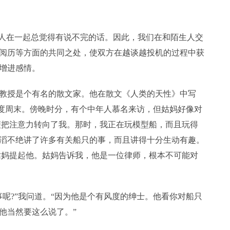
的人在一起总觉得有说不完的话。因此，我们在和陌生人交
阅历等方面的共同之处，使双方在越谈越投机的过程中获
增进感情。
普斯教授是个有名的散文家。他在散文《人类的天性》中写
家度周末。傍晚时分，有个中年人慕名来访，但姑妈好像对
便把注意力转向了我。那时，我正在玩模型船，而且玩得
滔不绝讲了许多有关船只的事，而且讲得十分生动有趣。
姑妈提起他。姑妈告诉我，他是一位律师，根本不可能对
呢?”我问道。“因为他是个有风度的绅士。他看你对船只
他当然要这么说了。”